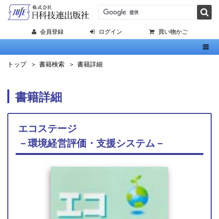
会員登録
ログイン
買い物かご
Toggl
トップ
書籍検索
書籍詳細
書籍詳細
エコステージ
－環境経営評価・支援システム－