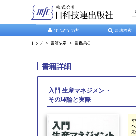
はじめての方
書籍検索
トップ
書籍検索
書籍詳細
書籍詳細
入門 生産マネジメント
その理論と実際
平
A5
定