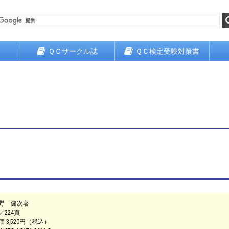
ＱＣサークル誌
ＱＣ検定受験対策書
野 健次著
／224頁
価 3,520円（税込）