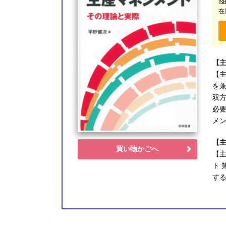
IS
在
【
【
を
双
必
メ
【
買い物かごへ
【主
ト 
す