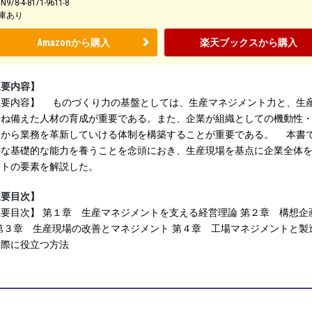
BN978-4-8171-9611-8
庫あり
Amazonから購入
楽天ブックスから購入
主要内容】
主要内容】 ものづくり力の基盤としては、生産マネジメント力と、生
兼ね備えた人材の育成が重要である。また、企業が組織としての機動性
方から業務を革新していける体制を構築することが重要である。 本書
要な基礎的な能力を養うことを念頭におき、生産現場を基点に企業全体
ントの要素を解説した。
主要目次】
要目次】 第１章 生産マネジメントを支える経営理論 第２章 構想
第３章 生産現場の改善とマネジメント 第４章 工場マネジメントと製
る際に役立つ方法