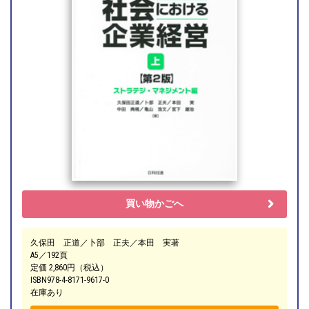
買い物かごへ
久保田 正道／卜部 正夫／本田 実著
A5／192頁
定価 2,860円（税込）
ISBN978-4-8171-9617-0
在庫あり